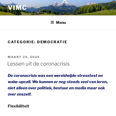
Ga
VIMC
naar
de
inhoud
Menu
CATEGORIE:
DEMOCRATIE
GEPLAATST
MAART 24, 2025
OP
Lessen uit de coronacrisis
De coronacrisis was een wereldwijde
stresstest
en
wake-upcall. We kunnen er nog steeds veel van leren,
niet alleen over politiek, bestuur en media maar ook
over onszelf.
Flexibiliteit