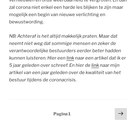
vernieuwen en onze weerbaarheid te vergroten. En dan
zal corona niet enkel een harde les blijken te zijn maar
mogelijk een begin van nieuwe verlichting en
bewustwording.
NB: Achteraf is het altijd makkelijk praten. Maar dat
neemt niet weg dat sommige mensen en zeker de
verantwoordelijke bestuurders eerder beter hadden
kunnen luisteren. Hier een
link
naar een artikel dat ik er
5 jaar geleden over schreef.
En hier de
link
naar mijn
artikel van een jaar geleden over de kwaliteit van het
bestuur tijdens de coronacrisis.
Berichtnavigatie
Volg
Pagina
1
pagi