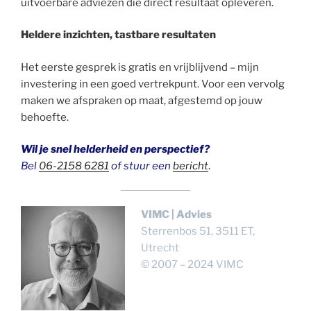
uitvoerbare adviezen die direct resultaat opleveren.
Heldere inzichten, tastbare resultaten
Het eerste gesprek is gratis en vrijblijvend – mijn
investering in een goed vertrekpunt. Voor een vervolg
maken we afspraken op maat, afgestemd op jouw
behoefte.
Wil je snel helderheid en perspectief?
Bel
06-2158 6281
of stuur een
bericht
.
VIMC |
Advies
Sterrenbos 51, 3511 ET,
Utrecht
© 2007 – 2024 VIMC