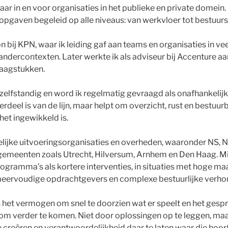
aar in en voor organisaties in het publieke en private domein. I
gaven begeleid op alle niveaus: van werkvloer tot bestuurst
 bij KPN, waar ik leiding gaf aan teams en organisaties in ve
andercontexten. Later werkte ik als adviseur bij Accenture aa
raagstukken.
zelfstandig en word ik regelmatig gevraagd als onafhankelijk
rdeel is van de lijn, maar helpt om overzicht, rust en bestuur
et ingewikkeld is.
elijke uitvoeringsorganisaties en overheden, waaronder NS,
gemeenten zoals Utrecht, Hilversum, Arnhem en Den Haag. Mij
ogramma’s als kortere interventies, in situaties met hoge ma
 meervoudige opdrachtgevers en complexe bestuurlijke verho
 het vermogen om snel te doorzien wat er speelt en het gespr
om verder te komen. Niet door oplossingen op te leggen, maa
 creëren en verantwoordelijkheid daar te laten waar die hoort