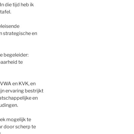
n die tijd heb ik
afel.
eleisende
n strategische en
e begeleider:
baarheid te
 NVWA en KVK, en
n ervaring bestrijkt
atschappelijke en
udingen.
ek mogelijk te
r door scherp te
.