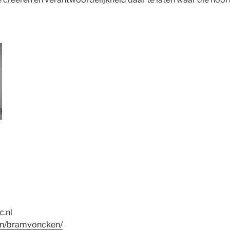
.nl
in/bramvoncken/