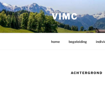
Ga
naar
VIMC
de
inhoud
home
begeleiding
indivi
ACHTERGROND
•