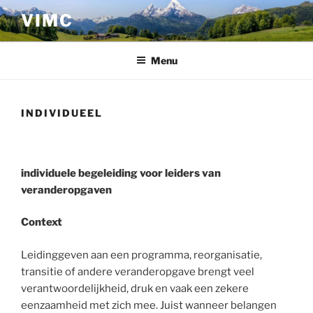
Ga
VIMC
naar
de
inhoud
Menu
INDIVIDUEEL
•
individuele begeleiding voor
leiders van
veranderopgaven
Context
Leidinggeven aan een programma, reorganisatie,
transitie of andere veranderopgave brengt veel
verantwoordelijkheid, druk en vaak een zekere
eenzaamheid met zich mee. Juist wanneer belangen