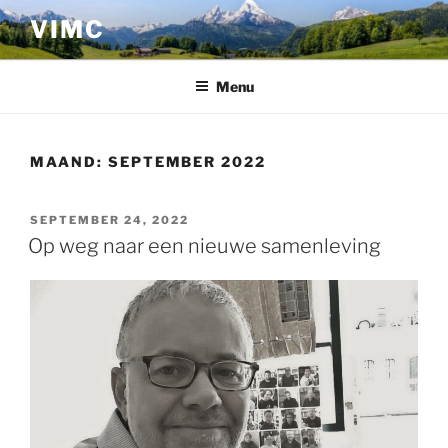
Ga
VIMC
naar
de
inhoud
Menu
MAAND:
SEPTEMBER 2022
GEPLAATST
SEPTEMBER 24, 2022
OP
Op weg naar een nieuwe samenleving