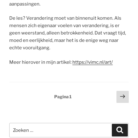
aanpassingen.
De les? Verandering moet van binnenuit komen. Als
mensen zich eigenaar voelen van verandering, is er
geen weerstand, alleen betrokkenheid. Dat vraagt tijd,
moed en eerlijkheid, maar het is de enige weg naar
echte vooruitgang.
Meer hierover in mijn artikel:
https://vimc.nl/art/
Berichtnavigatie
Volg
Pagina
1
pagi
Zoeken
Zoeke
naar: