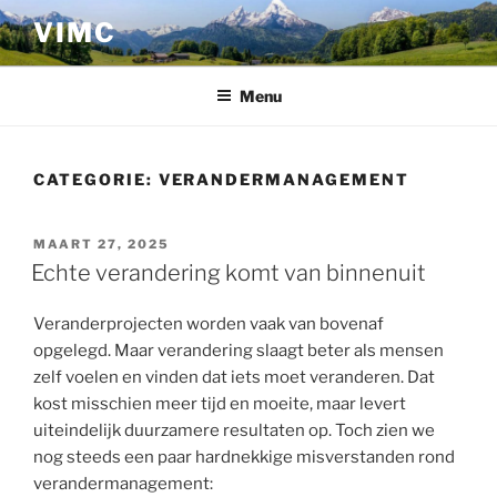
Ga
VIMC
naar
de
inhoud
Menu
CATEGORIE:
VERANDERMANAGEMENT
GEPLAATST
MAART 27, 2025
OP
Echte verandering komt van binnenuit
Veranderprojecten worden vaak van bovenaf
opgelegd. Maar verandering slaagt beter als mensen
zelf voelen en vinden dat iets moet veranderen. Dat
kost misschien meer tijd en moeite, maar levert
uiteindelijk duurzamere resultaten op. Toch zien we
nog steeds een paar hardnekkige misverstanden rond
verandermanagement: