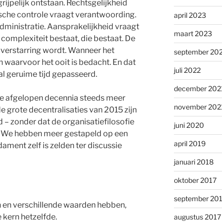
grijpelijk ontstaan. Rechtsgelijkheid
che controle vraagt verantwoording.
april 2023
ministratie. Aansprakelijkheid vraagt
maart 2023
e complexiteit bestaat, die bestaat. De
verstarring wordt. Wanneer het
september 20
 waarvoor het ooit is bedacht. En dat
juli 2022
l geruime tijd gepasseerd.
december 202
 de afgelopen decennia steeds meer
november 202
 grote decentralisaties van 2015 zijn
– zonder dat de organisatiefilosofie
juni 2020
 We hebben meer gestapeld op een
april 2019
ment zelf is zelden ter discussie
januari 2018
oktober 2017
september 20
n en verschillende waarden hebben,
 kern hetzelfde.
augustus 2017