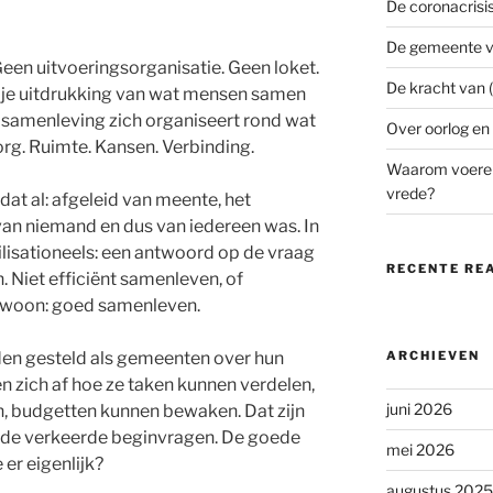
De coronacrisi
De gemeente v
Geen uitvoeringsorganisatie. Geen loket.
De kracht van (
ije uitdrukking van wat mensen samen
e samenleving zich organiseert rond wat
Over oorlog en
Zorg. Ruimte. Kansen. Verbinding.
Waarom voeren
vrede?
t al: afgeleid van meente, het
an niemand en dus van iedereen was. In
vilisationeels: een antwoord op de vraag
RECENTE RE
 Niet efficiënt samenleven, of
ewoon: goed samenleven.
den gesteld als gemeenten over hun
ARCHIEVEN
n zich af hoe ze taken kunnen verdelen,
juni 2026
, budgetten kunnen bewaken. Dat zijn
n de verkeerde beginvragen. De goede
mei 2026
 er eigenlijk?
augustus 2025