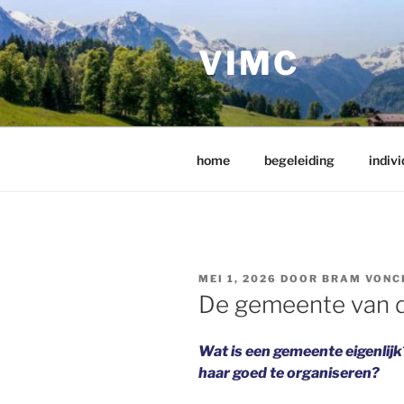
Ga
naar
VIMC
de
inhoud
home
begeleiding
indivi
GEPLAATST
MEI 1, 2026
DOOR
BRAM VONC
OP
De gemeente van 
Wat is een gemeente eigenlij
haar goed te organiseren?