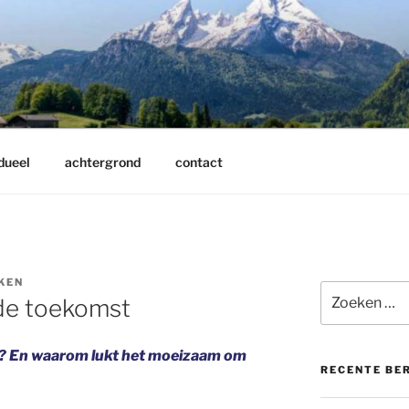
dueel
achtergrond
contact
KEN
Zoeken
de toekomst
naar:
k? En waarom lukt het moeizaam
om
RECENTE BE