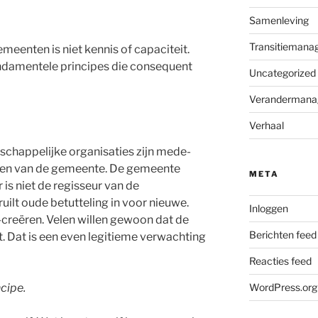
Samenleving
Transitiemana
meenten is niet kennis of capaciteit.
undamentele principes die consequent
Uncategorized
Verandermana
Verhaal
chappelijke organisaties zijn mede-
anten van de gemeente. De gemeente
META
 is niet de regisseur van de
uilt oude betutteling in voor nieuwe.
Inloggen
co-creëren. Velen willen gewoon dat de
Berichten feed
 Dat is een even legitieme verwachting
Reacties feed
ncipe.
WordPress.org