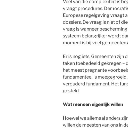
Veel van die complexiteit is be
vraagt procedures. Democratis
Europese regelgeving vraagt ad
dossiers. De vraag is niet of di
vraag is wanneer bescherming 
systeem belangrijker wordt dan
moment is bij veel gemeenten a
Er is nog iets. Gemeenten zijn
taken toebedeeld gekregen – de
het meest pregnante voorbeeld 
fundamenteel is meegegroeid.
verouderd fundament. Het funda
gesteld.
Wat mensen eigenlijk willen
Hoewel we allemaal anders zij
willen de meesten van ons in de