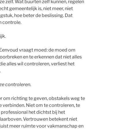
e zelf. Wat buurten zelf kunnen, regelen
cht gemeentelijk is, niet meer, niet
agstuk, hoe beter de beslissing. Dat
n controle.
jk.
f. Eenvoud vraagt moed: de moed om
oorbreken en te erkennen dat niet alles
e alles wil controleren, verliest het
.
ze controleren.
r om richting te geven, obstakels weg te
verbinden. Niet om te controleren, te
professional het dichtst bij het
g daarboven. Vertrouwen betekent niet
r juist meer ruimte voor vakmanschap en