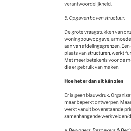
verantwoordelijkheid.
5. Opgaven boven structuur.
De grote vraagstukken van onze 
woningbouwopgave, armoede en
aan van afdelingsgrenzen. Een 
plaats van structuren, werkt fu
Met meer betekenis voor de m
die er gebruik van maken.
Hoe het er dan uit kán zien
Er is geen blauwdruk. Organisat
maar beperkt ontwerpen. Maar d
werkt vanuit bovenstaande prin
samenhangende werkvelden/do
a. Bewoners, Bezoekers & Bedr