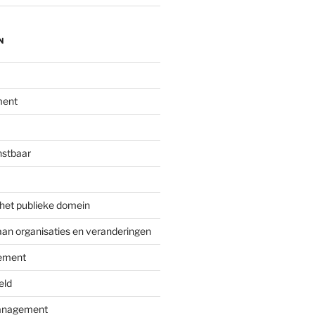
N
ment
nstbaar
 het publieke domein
aan organisaties en veranderingen
ement
eld
nagement