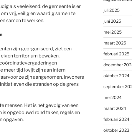
dig als veeleisend: de gemeente is er
juli 2025
m vrij, veilig en waardig samen te
 en samen te werken.
juni 2025
mei 2025
n
maart 2025
enten zijn georganiseerd, ziet een
februari 2025
n eigen territorium bewaken.
 coördinatievergaderingen
december 202
meer tijd kwijt zijn aan intern
oktober 2024
aarvoor ze zijn aangenomen. Inwoners
Initiatieven die stranden op de grens
september 20
mei 2024
hte mensen. Het is het gevolg van een
maart 2024
en is opgebouwd rond taken, regels en
en opgaven.
februari 2024
oktober 2023