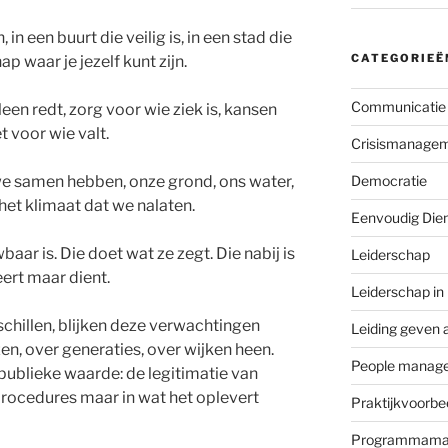
in een buurt die veilig is, in een stad die
CATEGORIEË
p waar je jezelf kunt zijn.
Communicatie
lleen redt, zorg voor wie ziek is, kansen
 voor wie valt.
Crisismanage
 samen hebben, onze grond, ons water,
Democratie
 het klimaat dat we nalaten.
Eenvoudig Die
aar is. Die doet wat ze zegt. Die nabij is
Leiderschap
eert maar dient.
Leiderschap in
chillen, blijken deze verwachtingen
Leiding geven 
en, over generaties, over wijken heen.
People manag
ublieke waarde: de legitimatie van
 procedures maar in wat het oplevert
Praktijkvoorbe
Programmama