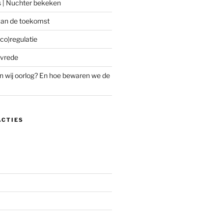
s | Nuchter bekeken
an de toekomst
co)regulatie
 vrede
 wij oorlog? En hoe bewaren we de
ACTIES