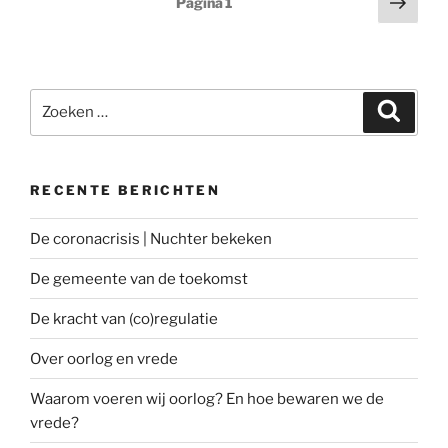
Volg
Pagina
1
pagi
Zoeken
Zoeke
naar:
RECENTE BERICHTEN
De coronacrisis | Nuchter bekeken
De gemeente van de toekomst
De kracht van (co)regulatie
Over oorlog en vrede
Waarom voeren wij oorlog? En hoe bewaren we de
vrede?