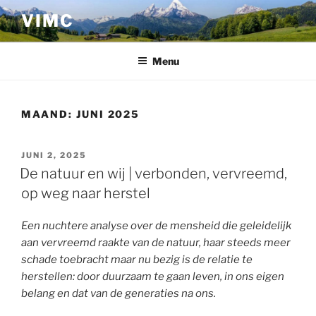
Ga
VIMC
naar
de
inhoud
Menu
MAAND:
JUNI 2025
GEPLAATST
JUNI 2, 2025
OP
De natuur en wij | verbonden, vervreemd,
op weg naar herstel
Een nuchtere analyse over de mensheid die geleidelijk
aan vervreemd raakte van de natuur, haar steeds meer
schade toebracht maar nu bezig is de relatie te
herstellen: door duurzaam te gaan leven, in ons eigen
belang en dat van de generaties na ons.