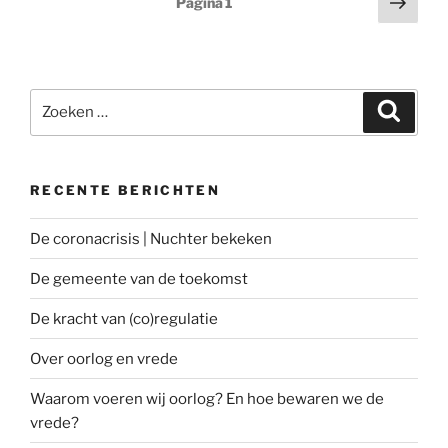
Volg
Pagina
1
pagi
Zoeken
Zoeke
naar:
RECENTE BERICHTEN
De coronacrisis | Nuchter bekeken
De gemeente van de toekomst
De kracht van (co)regulatie
Over oorlog en vrede
Waarom voeren wij oorlog? En hoe bewaren we de
vrede?