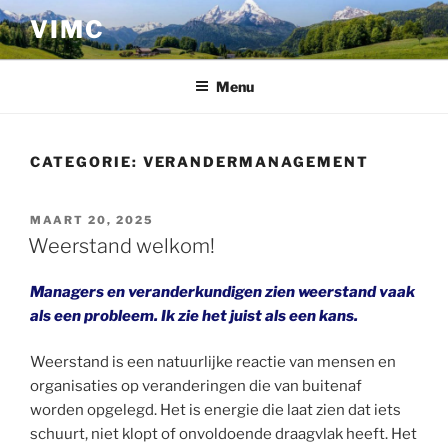
Ga
VIMC
naar
de
inhoud
Menu
CATEGORIE:
VERANDERMANAGEMENT
GEPLAATST
MAART 20, 2025
OP
Weerstand welkom!
Managers en veranderkundigen zien weerstand vaak
als een probleem. Ik zie het juist als een kans.
Weerstand is een natuurlijke reactie van mensen en
organisaties op veranderingen die van buitenaf
worden opgelegd. Het is energie die laat zien dat iets
schuurt, niet klopt of onvoldoende draagvlak heeft. Het