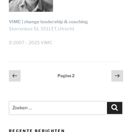
VIMC | change leadership & coaching
Sterrenbos 51, 3511 ET, Utrecht
© 2007 – 2025 VIMC
Berichtnavigatie
Vorige
Volg
Pagina
2
pagina
pagi
Zoeken
Zoeke
naar:
RECENTE BERICHTEN