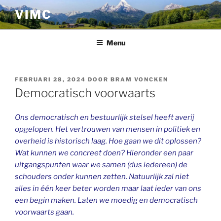
Ga
VIMC
naar
de
inhoud
Menu
GEPLAATST
FEBRUARI 28, 2024
DOOR
BRAM VONCKEN
OP
Democratisch voorwaarts
Ons democratisch en bestuurlijk stelsel heeft averij
opgelopen. Het vertrouwen van mensen in politiek en
overheid is historisch laag. Hoe gaan we dit oplossen?
Wat kunnen we concreet doen? Hieronder een paar
uitgangspunten waar we samen (dus iedereen) de
schouders onder kunnen zetten. Natuurlijk zal niet
alles in één keer beter worden maar laat ieder van ons
een begin maken. Laten we moedig en democratisch
voorwaarts gaan.