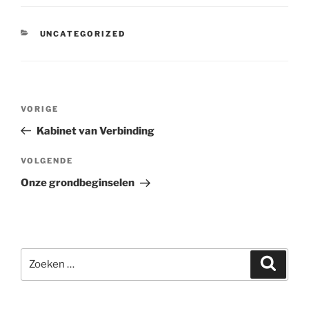
CATEGORIEËN
UNCATEGORIZED
Bericht
Vorig
VORIGE
navigatie
bericht
Kabinet van Verbinding
Volgend
VOLGENDE
bericht
Onze grondbeginselen
Zoeken
Zoeke
naar: