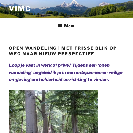
Ga
VIMC
naar
de
inhoud
Menu
OPEN WANDELING | MET FRISSE BLIK OP
WEG NAAR NIEUW PERSPECTIEF
Loop je vast in werk of privé? Tijdens een ‘open
wandeling’ begeleid ik je in een ontspannen en veilige
omgeving om helderheid en richting te vinden.