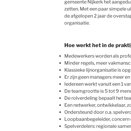
gemeente Nijkerk het aangedur
zetten. Met een paar simpele 
de afgelopen 2 jaar de overst
organisatie.
Hoe werkt het in de prakti
Medewerkers worden als profe
Minder regels, meer vakmansc
Klassieke lijnorganisatie is o
Er zijn geen managers meer en e
Iedereen werkt vanuit een 1 va
De teamgrootte is 5 tot 9 men
De rolverdeling bepaalt het te
Een netwerker, ontwikkelaar, z
Ondersteund door o.a. spelver
Loopbaanbegeleider, concern c
Spelverdelers: regionale samen