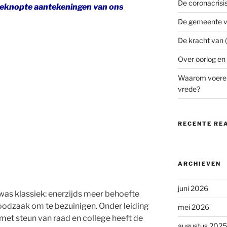
De coronacrisi
 beknopte aantekeningen van ons
De gemeente v
De kracht van (
Over oorlog en
Waarom voeren
vrede?
RECENTE RE
ARCHIEVEN
juni 2026
was klassiek: enerzijds meer behoefte
 noodzaak om te bezuinigen. Onder leiding
mei 2026
met steun van raad en college heeft de
augustus 2025