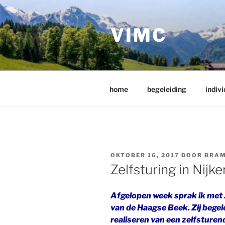
Ga
naar
VIMC
de
inhoud
home
begeleiding
indivi
GEPLAATST
OKTOBER 16, 2017
DOOR
BRAM
OP
Zelfsturing in Nijke
Afgelopen week sprak ik met 
van de Haagse Beek. Zij begel
realiseren van een zelfsturen