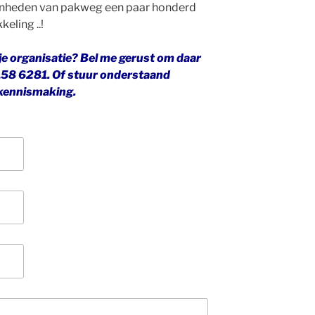
eenheden van pakweg een paar honderd
eling ..!
n je organisatie? Bel me gerust om daar
158 6281. Of stuur onderstaand
e kennismaking.