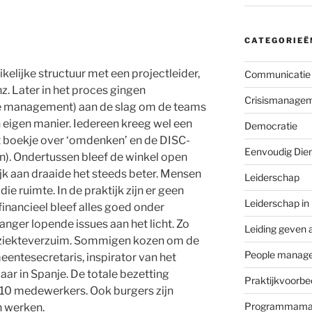
CATEGORIEË
ikelijke structuur met een projectleider,
Communicatie
. Later in het proces gingen
Crisismanage
e management) aan de slag om de teams
n eigen manier. Iedereen kreeg wel een
Democratie
t boekje over ‘omdenken’ en de DISC-
Eenvoudig Die
n). Ondertussen bleef de winkel open
lijk aan draaide het steeds beter. Mensen
Leiderschap
ie ruimte. In de praktijk zijn er geen
Leiderschap in
inancieel bleef alles goed onder
nger lopende issues aan het licht. Zo
Leiding geven 
g ziekteverzuim. Sommigen kozen om de
People manag
eentesecretaris, inspirator van het
aar in Spanje. De totale bezetting
Praktijkvoorbe
10 medewerkers. Ook burgers zijn
Programmama
n werken.