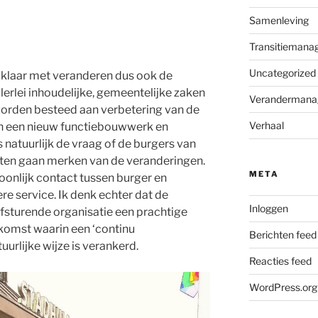
Samenleving
Transitiemana
Uncategorized
t klaar met veranderen dus ook de
lerlei inhoudelijke, gemeentelijke zaken
Verandermana
worden besteed aan verbetering van de
Verhaal
an een nieuw functiebouwwerk en
natuurlijk de vraag of de burgers van
taten gaan merken van de veranderingen.
META
oonlijk contact tussen burger en
e service. Ik denk echter dat de
Inloggen
fsturende organisatie een prachtige
ekomst waarin een ‘continu
Berichten feed
urlijke wijze is verankerd.
Reacties feed
WordPress.org