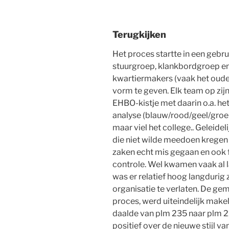
Terugkijken
Het proces startte in een gebru
stuurgroep, klankbordgroep enz
kwartiermakers (vaak het oud
vorm te geven. Elk team op zij
EHBO-kistje met daarin o.a. he
analyse (blauw/rood/geel/groe
maar viel het college.. Geleide
die niet wilde meedoen kregen d
zaken echt mis gegaan en ook f
controle. Wel kwamen vaak al la
was er relatief hoog langduri
organisatie te verlaten. De gem
proces, werd uiteindelijk makel
daalde van plm 235 naar plm 2
positief over de nieuwe stijl va