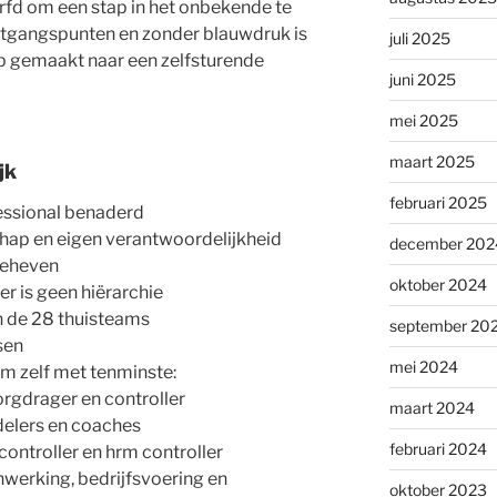
fd om een stap in het onbekende te
uitgangspunten en zonder blauwdruk is
juli 2025
ap gemaakt naar een zelfsturende
juni 2025
mei 2025
maart 2025
jk
februari 2025
ssional benaderd
hap en eigen verantwoordelijkheid
december 202
pgeheven
oktober 2024
r is geen hiërarchie
n de 28 thuisteams
september 20
sen
mei 2024
am zelf met tenminste:
orgdrager en controller
maart 2024
delers en coaches
februari 2024
ontroller en hrm controller
werking, bedrijfsvoering en
oktober 2023