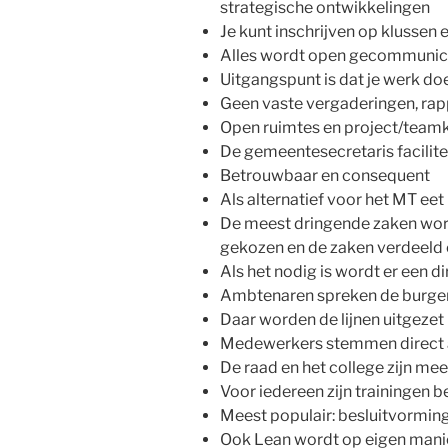
strategische ontwikkelingen
Je kunt inschrijven op klussen 
Alles wordt open gecommunice
Uitgangspunt is dat je werk doet
Geen vaste vergaderingen, rapp
Open ruimtes en project/teamk
De gemeentesecretaris facilite
Betrouwbaar en consequent
Als alternatief voor het MT ee
De meest dringende zaken wor
gekozen en de zaken verdeeld
Als het nodig is wordt er een d
Ambtenaren spreken de burger
Daar worden de lijnen uitgezet
Medewerkers stemmen direct 
De raad en het college zijn me
Voor iedereen zijn trainingen 
Meest populair: besluitvormi
Ook Lean wordt op eigen mani