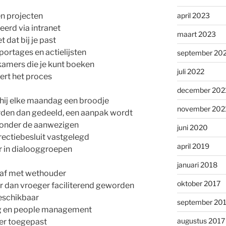
en projecten
april 2023
erd via intranet
maart 2023
 dat bij je past
ortages en actielijsten
september 20
amers die je kunt boeken
juli 2022
ert het proces
december 202
t hij elke maandag een broodje
november 202
den dan gedeeld, een aanpak wordt
 onder de aanwezigen
juni 2020
irectiebesluit vastgelegd
april 2019
 in dialooggroepen
januari 2018
af met wethouder
oktober 2017
er dan vroeger faciliterend geworden
beschikbaar
september 20
ng en people management
augustus 2017
er toegepast