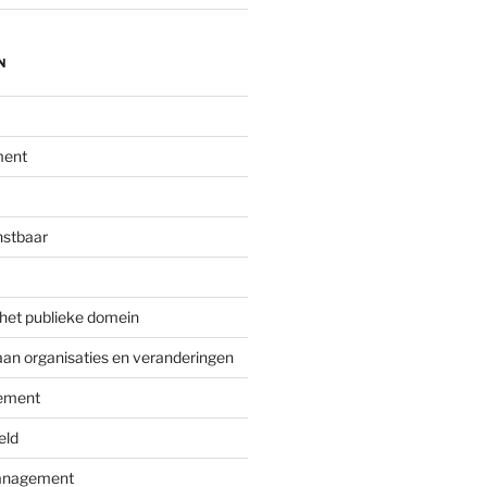
N
ment
nstbaar
 het publieke domein
aan organisaties en veranderingen
ement
eld
nagement