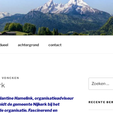
dueel
achtergrond
contact
 VONCKEN
Zoeken
rk
naar:
Jantine Hamelink, organisatieadviseur
RECENTE BE
eidt de gemeente Nijkerk bij het
de organisatie. Fascinerend en