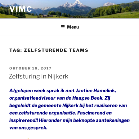
Ga
VIMC
naar
de
inhoud
Menu
TAG:
ZELFSTURENDE TEAMS
GEPLAATST
OKTOBER 16, 2017
OP
Zelfsturing in Nijkerk
Afgelopen week sprak ik met Jantine Hamelink,
organisatieadviseur van de Haagse Beek. Zij
begeleidt de gemeente Nijkerk bij het realiseren van
een zelfsturende organisatie. Fascinerend en
inspirerend!! Hieronder mijn beknopte aantekeningen
van ons gesprek.