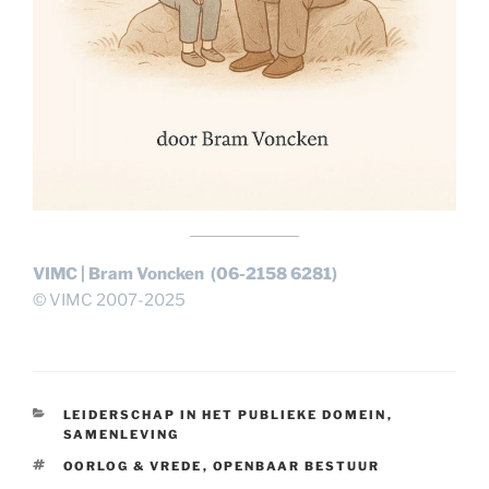
VIMC | Bram Voncken (06-2158 6281)
© VIMC 2007-2025
CATEGORIEËN
LEIDERSCHAP IN HET PUBLIEKE DOMEIN
,
SAMENLEVING
TAGS
OORLOG & VREDE
,
OPENBAAR BESTUUR