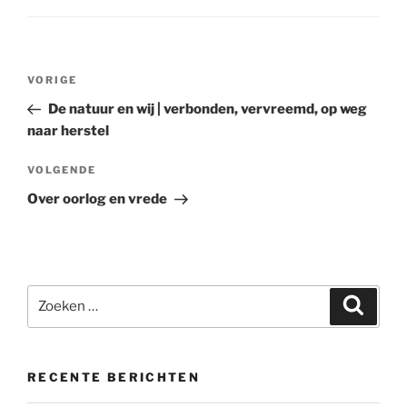
Bericht
Vorig
VORIGE
navigatie
bericht
De natuur en wij | verbonden, vervreemd, op weg
naar herstel
Volgend
VOLGENDE
bericht
Over oorlog en vrede
Zoeken
Zoeke
naar:
RECENTE BERICHTEN