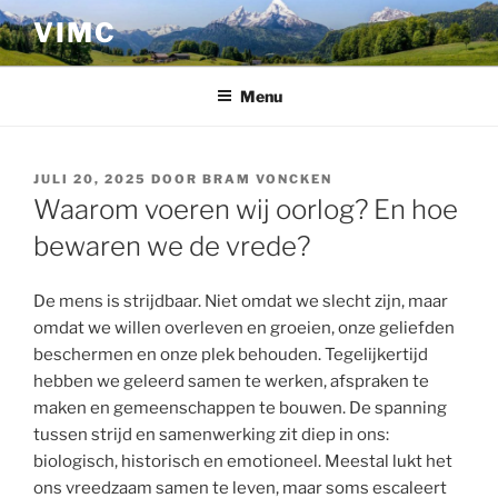
Ga
VIMC
naar
de
inhoud
Menu
GEPLAATST
JULI 20, 2025
DOOR
BRAM VONCKEN
OP
Waarom voeren wij oorlog? En hoe
bewaren we de vrede?
De mens is strijdbaar. Niet omdat we slecht zijn, maar
omdat we willen overleven en groeien, onze geliefden
beschermen en onze plek behouden. Tegelijkertijd
hebben we geleerd samen te werken, afspraken te
maken en gemeenschappen te bouwen. De spanning
tussen strijd en samenwerking zit diep in ons:
biologisch, historisch en emotioneel. Meestal lukt het
ons vreedzaam samen te leven, maar soms escaleert