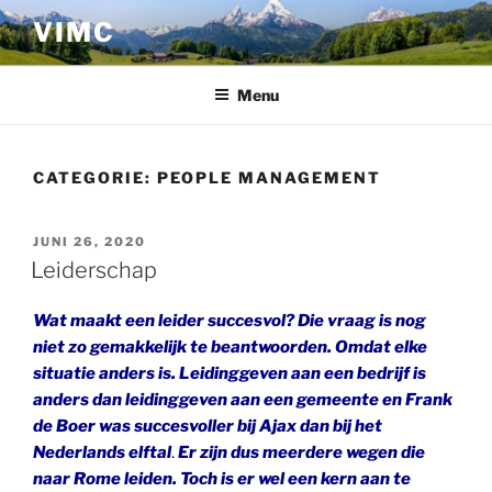
Ga
VIMC
naar
de
inhoud
Menu
CATEGORIE:
PEOPLE MANAGEMENT
GEPLAATST
JUNI 26, 2020
OP
Leiderschap
Wat maakt een leider succesvol? Die vraag is nog
niet zo gemakkelijk te beantwoorden. Omdat elke
situatie anders is. Leidinggeven aan een bedrijf is
anders dan leidinggeven aan een gemeente en Frank
de Boer was succesvoller bij Ajax dan bij het
Nederlands
elftal
.
Er zijn dus meerdere wegen die
naar Rome leiden
. Toch is er wel een kern aan te