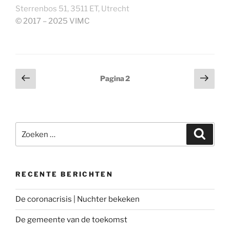
Sterrenbos 51, 3511 ET, Utrecht
© 2017 – 2025 VIMC
Berichtnavigatie
Vorige
Volg
Pagina
2
pagina
pagi
Zoeken
Zoeke
naar:
RECENTE BERICHTEN
De coronacrisis | Nuchter bekeken
De gemeente van de toekomst