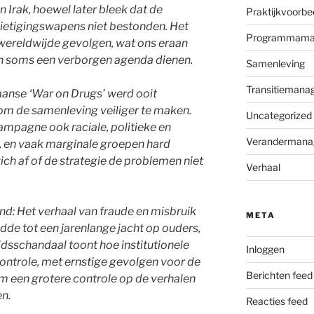
 Irak, hoewel later bleek dat de
Praktijkvoorbe
ietigingswapens niet bestonden. Het
Programmama
wereldwijde gevolgen, wat ons eraan
len soms een verborgen agenda dienen.
Samenleving
Transitiemana
anse ‘War on Drugs’ werd ooit
om de samenleving veiliger te maken.
Uncategorized
campagne ook raciale, politieke en
Verandermana
 en vaak marginale groepen hard
ich af of de strategie de problemen niet
Verhaal
nd: Het verhaal van fraude en misbruik
META
de tot een jarenlange jacht op ouders,
idsschandaal toont hoe institutionele
Inloggen
controle, met ernstige gevolgen voor de
Berichten feed
om een grotere controle op de verhalen
en.
Reacties feed