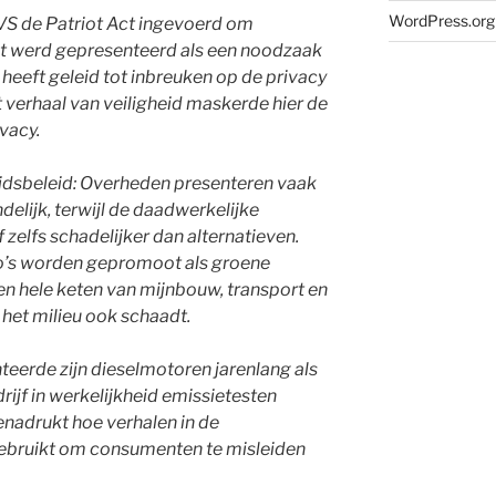
WordPress.org
e VS de Patriot Act ingevoerd om
it werd gepresenteerd als een noodzaak
 heeft geleid tot inbreuken op de privacy
verhaal van veiligheid maskerde hier de
ivacy.
idsbeleid: Overheden presenteren vaak
ndelijk, terwijl de daadwerkelijke
 zelfs schadelijker dan alternatieven.
to’s worden gepromoot als groene
en hele keten van mijnbouw, transport en
 het milieu ook schaadt.
eerde zijn dieselmotoren jarenlang als
edrijf in werkelijkheid emissietesten
enadrukt hoe verhalen in de
ebruikt om consumenten te misleiden