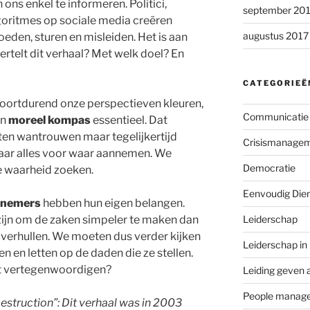
ons enkel te informeren. Politici,
september 20
lgoritmes op sociale media creëren
augustus 2017
eden, sturen en misleiden. Het is aan
ertelt dit verhaal? Met welk doel? En
CATEGORIEË
voortdurend onze perspectieven kleuren,
Communicatie
en
moreel kompas
essentieel. Dat
ten wantrouwen maar tegelijkertijd
Crisismanage
maar alles voor waar aannemen. We
Democratie
e waarheid zoeken.
Eenvoudig Die
ernemers
hebben hun eigen belangen.
ijn om de zaken simpeler te maken dan
Leiderschap
e verhullen. We moeten dus verder kijken
Leiderschap in
 en letten op de daden die ze stellen.
cht vertegenwoordigen?
Leiding geven 
People manag
struction”: Dit verhaal was in 2003