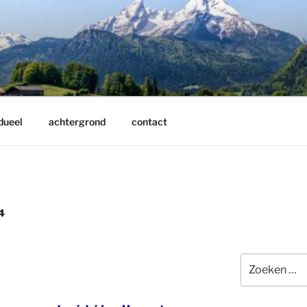
dueel
achtergrond
contact
4
Zoeken
naar: