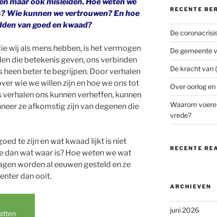
en maar ook misleiden. Hoe weten we
RECENTE BE
 is? Wie kunnen we vertrouwen? En hoe
idden van goed en kwaad?
De coronacrisi
ie wij als mens hebben, is het vermogen
De gemeente v
alen die betekenis geven, ons verbinden
De kracht van (
 heen beter te begrijpen. Door verhalen
ver wie we willen zijn en hoe we ons tot
Over oorlog en
 verhalen ons kunnen verheffen, kunnen
Waarom voeren
nneer ze afkomstig zijn van degenen die
vrede?
goed te zijn en wat kwaad lijkt is niet
RECENTE RE
we dan wat waar is? Hoe weten we wat
agen worden al eeuwen gesteld en ze
enter dan ooit.
ARCHIEVEN
juni 2026