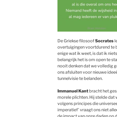
De Griekse filosoof
Socrates
l
overtuigingen voortdurend te 
enige wat ik weet, is dat ik nie
belangrijk het is om open te s
nooit denken dat we volledig g
ons afsluiten voor nieuwe idee
tunnelvisie te belanden.
Immanuel Kant
bracht het ges
morele plichten. Hij stelde da
volgens principes die universee
imperatief’ vraagt ons niet all
de impact van onze daden op d