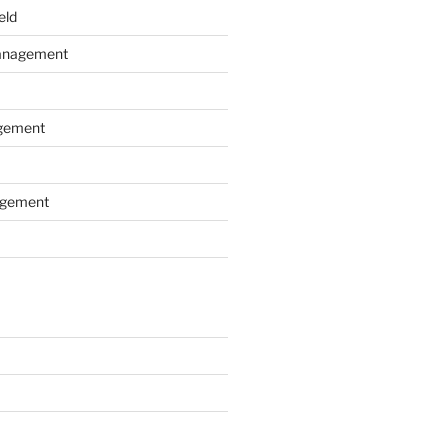
eld
nagement
gement
gement