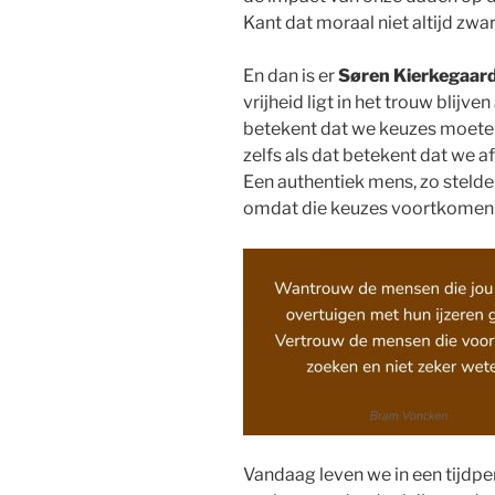
Kant dat moraal niet altijd zwart
En dan is er
Søren Kierkegaar
vrijheid ligt in het trouw blijve
betekent dat we keuzes moeten
zelfs als dat betekent dat we 
Een authentiek mens, zo stelde 
omdat die keuzes voortkomen ui
Vandaag leven we in een tijdp