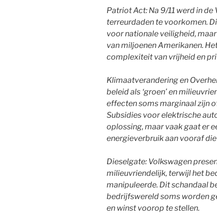
Patriot Act: Na 9/11 werd in d
terreurdaden te voorkomen. D
voor nationale veiligheid, maar
van miljoenen Amerikanen. Het 
complexiteit van vrijheid en pr
Klimaatverandering en Overhe
beleid als ‘groen’ en milieuvrie
effecten soms marginaal zijn of
Subsidies voor elektrische au
oplossing, maar vaak gaat er e
energieverbruik aan vooraf die
Dieselgate: Volkswagen present
milieuvriendelijk, terwijl het b
manipuleerde. Dit schandaal b
bedrijfswereld soms worden g
en winst voorop te stellen.