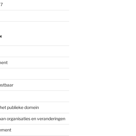
17
N
ment
nstbaar
 het publieke domein
aan organisaties en veranderingen
ement