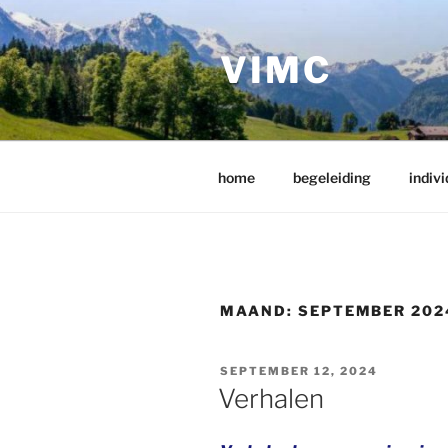
Ga
naar
VIMC
de
inhoud
home
begeleiding
indivi
MAAND:
SEPTEMBER 202
GEPLAATST
SEPTEMBER 12, 2024
OP
Verhalen