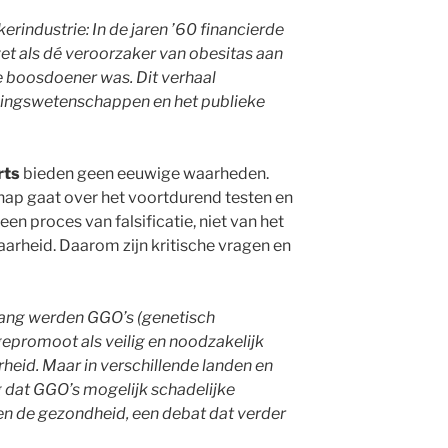
rindustrie: In de jaren ’60 financierde
vet als dé veroorzaker van obesitas aan
ote boosdoener was. Dit verhaal
dingswetenschappen en het publieke
rts
bieden geen eeuwige waarheden.
hap gaat over het voortdurend testen en
een proces van falsificatie, niet van het
aarheid. Daarom zijn kritische vragen en
lang werden GGO’s (genetisch
promoot als veilig en noodzakelijk
eid. Maar in verschillende landen en
dat GGO’s mogelijk schadelijke
en de gezondheid, een debat dat verder