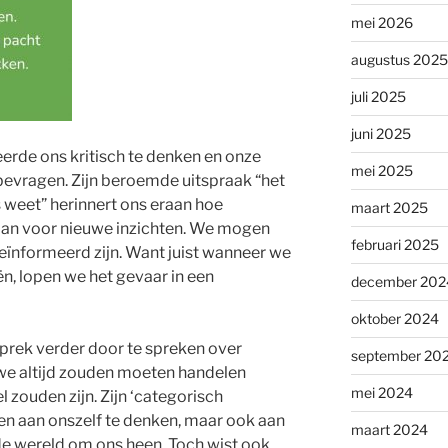
mei 2026
augustus 2025
juli 2025
juni 2025
eerde ons kritisch te denken en onze
mei 2025
bevragen. Zijn beroemde uitspraak “het
ts weet” herinnert ons eraan hoe
maart 2025
taan voor nieuwe inzichten. We mogen
februari 2025
eïnformeerd zijn. Want juist wanneer we
ën, lopen we het gevaar in een
december 202
oktober 2024
prek verder door te spreken over
september 20
t we altijd zouden moeten handelen
mei 2024
l zouden zijn. Zijn ‘categorisch
een aan onszelf te denken, maar ook aan
maart 2024
e wereld om ons heen. Toch wist ook