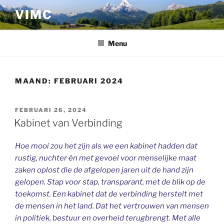
Ga
VIMC
naar
de
inhoud
Menu
MAAND:
FEBRUARI 2024
GEPLAATST
FEBRUARI 26, 2024
OP
Kabinet van Verbinding
Hoe mooi zou het zijn als we een kabinet hadden dat
rustig, nuchter én met gevoel voor menselijke maat
zaken oplost die de afgelopen jaren uit de hand zijn
gelopen. Stap voor stap, transparant, met de blik op de
toekomst. Een kabinet dat de verbinding herstelt met
de mensen in het land. Dat het vertrouwen van mensen
in politiek, bestuur en overheid terugbrengt. Met alle