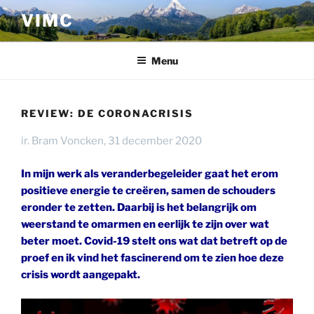
Ga
VIMC
naar
de
inhoud
Menu
REVIEW: DE CORONACRISIS
ir. Bram Voncken, 31 december 2020
In mijn werk als veranderbegeleider gaat het erom
positieve energie te creëren, samen de schouders
eronder te zetten. Daarbij is het belangrijk om
weerstand te omarmen en eerlijk te zijn over wat
beter moet. Covid-19 stelt ons wat dat betreft op de
proef en ik vind het fascinerend om te zien hoe deze
crisis wordt aangepakt.