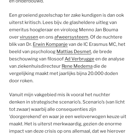
en onderbouwd.
Een groeiend gezelschap ter zake kundigen is dan ook
uiterst kritisch. Lees bijv. de glasheldere uitleg van
emeritus hoogleraar en viroloog Menno Jan Bouma
over
virussen
en ons
afweersysteem
. Of de nuchtere
blik van Dr.
Erwin Kompanje
van de IC Erasmus MC, het
beeld van psycholoog
Mattias Desmet
, de brede
beschouwing van filosoof
Ad Verbrugge
en de analyse
van ziekenhuisdirecteur
Rene Medema
die de
vergelijking maakt met jaarlijks bijna 20.000 doden
door roken.
Vanuit mijn vakgebied mis ik vooral het nuchter
denken in strategische scenario’s. Scenario’s (van licht
tot zwaar) waarbij alle consequenties zijn
‘doorgerekend’ en waar je een weloverwogen keuze uit
maakt. Het is uiterst merkwaardig, gezien de enorme
impact van deze crisis op ons allemaal, dat we hierover